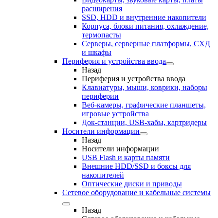
расширения
SSD, HDD и внутренние накопители
Корпуса, блоки питания, охлаждение,
термопасты
Серверы, серверные платформы, СХД
и шкафы
Периферия и устройства ввода
Назад
Периферия и устройства ввода
Клавиатуры, мыши, коврики, наборы
периферии
Веб-камеры, графические планшеты,
игровые устройства
Док-станции, USB-хабы, картридеры
Носители информации
Назад
Носители информации
USB Flash и карты памяти
Внешние HDD/SSD и боксы для
накопителей
Оптические диски и приводы
Сетевое оборудование и кабельные системы
Назад