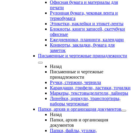
Офисная бумага и материалы для
печати
Рулонная бумага, чековая лента и
термобумага
Этикетки, наклейки и этикет-ленты
Блокноты, книги записей, скетчбуки
офисные
Ежедневники, планинги, календари
Конверты, закладки, бумага для
заметок
Письменные и чертежные принадлежности
Назад
Письменные и чертежные
принадлежности
Ручки, стержни, чернила
Карандаши, грифели, ластики, точилки
Маркеры, текстовыделители, лайнеры
Линейки, циркули, транспортиры,
наборы чертежные
Папки, архив и организация документов
Назад
Папки, архив и организация
документов
Папки, файлы, уголки,