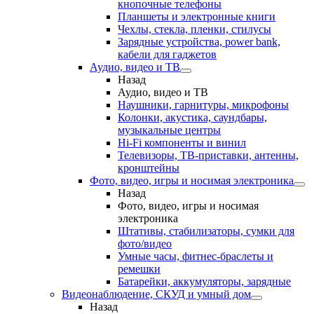
кнопочные телефоны
Планшеты и электронные книги
Чехлы, стекла, пленки, стилусы
Зарядные устройства, power bank,
кабели для гаджетов
Аудио, видео и ТВ
Назад
Аудио, видео и ТВ
Наушники, гарнитуры, микрофоны
Колонки, акустика, саундбары,
музыкальные центры
Hi-Fi компоненты и винил
Телевизоры, ТВ-приставки, антенны,
кронштейны
Фото, видео, игры и носимая электроника
Назад
Фото, видео, игры и носимая
электроника
Штативы, стабилизаторы, сумки для
фото/видео
Умные часы, фитнес-браслеты и
ремешки
Батарейки, аккумуляторы, зарядные
Видеонаблюдение, СКУД и умный дом
Назад