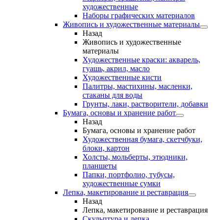
художественные
Наборы графических материалов
Живопись и художественные материалы
Назад
Живопись и художественные
материалы
Художественные краски: акварель,
гуашь, акрил, масло
Художественные кисти
Палитры, мастихины, масленки,
стаканы для воды
Грунты, лаки, растворители, добавки
Бумага, основы и хранение работ
Назад
Бумага, основы и хранение работ
Художественная бумага, скетчбуки,
блоки, картон
Холсты, мольберты, этюдники,
планшеты
Папки, портфолио, тубусы,
художественные сумки
Лепка, макетирование и реставрация
Назад
Лепка, макетирование и реставрация
Скульптура и лепка