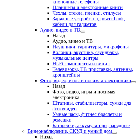
кнопочные телефоны
Планшеты и электронные книги
Чехлы, стекла, пленки, стилусы
Зарядные устройства, power bank,
кабели для гаджетов
Аудио, видео и ТВ
Назад
Аудио, видео и ТВ
Наушники, гарнитуры, микрофоны
Колонки, акустика, саундбары,
музыкальные центры
Hi-Fi компоненты и винил
Телевизоры, ТВ-приставки, антенны,
кронштейны
Фото, видео, игры и носимая электроника
Назад
Фото, видео, игры и носимая
электроника
Штативы, стабилизаторы, сумки для
фото/видео
Умные часы, фитнес-браслеты и
ремешки
Батарейки, аккумуляторы, зарядные
Видеонаблюдение, СКУД и умный дом
Назад