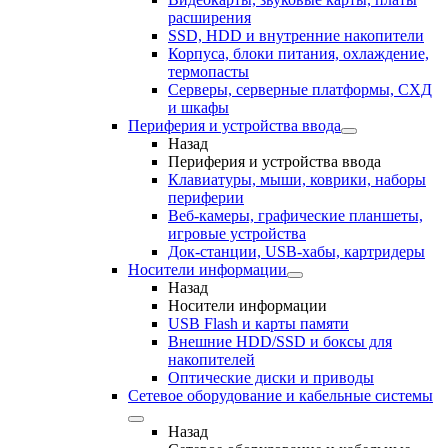
расширения
SSD, HDD и внутренние накопители
Корпуса, блоки питания, охлаждение,
термопасты
Серверы, серверные платформы, СХД
и шкафы
Периферия и устройства ввода
Назад
Периферия и устройства ввода
Клавиатуры, мыши, коврики, наборы
периферии
Веб-камеры, графические планшеты,
игровые устройства
Док-станции, USB-хабы, картридеры
Носители информации
Назад
Носители информации
USB Flash и карты памяти
Внешние HDD/SSD и боксы для
накопителей
Оптические диски и приводы
Сетевое оборудование и кабельные системы
Назад