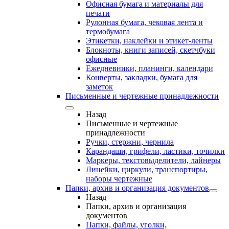
Офисная бумага и материалы для
печати
Рулонная бумага, чековая лента и
термобумага
Этикетки, наклейки и этикет-ленты
Блокноты, книги записей, скетчбуки
офисные
Ежедневники, планинги, календари
Конверты, закладки, бумага для
заметок
Письменные и чертежные принадлежности
Назад
Письменные и чертежные
принадлежности
Ручки, стержни, чернила
Карандаши, грифели, ластики, точилки
Маркеры, текстовыделители, лайнеры
Линейки, циркули, транспортиры,
наборы чертежные
Папки, архив и организация документов
Назад
Папки, архив и организация
документов
Папки, файлы, уголки,