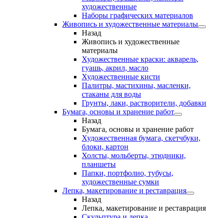
художественные
Наборы графических материалов
Живопись и художественные материалы
Назад
Живопись и художественные
материалы
Художественные краски: акварель,
гуашь, акрил, масло
Художественные кисти
Палитры, мастихины, масленки,
стаканы для воды
Грунты, лаки, растворители, добавки
Бумага, основы и хранение работ
Назад
Бумага, основы и хранение работ
Художественная бумага, скетчбуки,
блоки, картон
Холсты, мольберты, этюдники,
планшеты
Папки, портфолио, тубусы,
художественные сумки
Лепка, макетирование и реставрация
Назад
Лепка, макетирование и реставрация
Скульптура и лепка