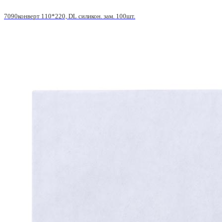
7090конверт 110*220, DL силикон. зам. 100шт.