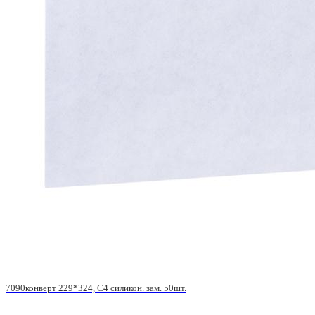
7090конверт 229*324, С4 силикон. зам. 50шт.