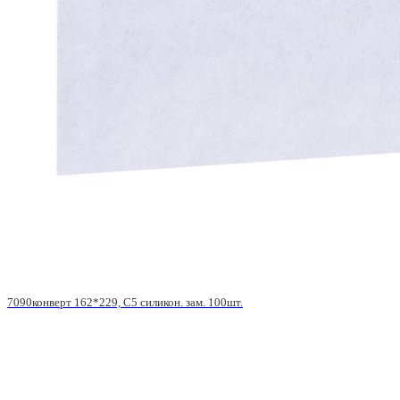
7090конверт 162*229, С5 силикон. зам. 100шт.