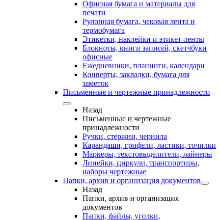
Офисная бумага и материалы для
печати
Рулонная бумага, чековая лента и
термобумага
Этикетки, наклейки и этикет-ленты
Блокноты, книги записей, скетчбуки
офисные
Ежедневники, планинги, календари
Конверты, закладки, бумага для
заметок
Письменные и чертежные принадлежности
Назад
Письменные и чертежные
принадлежности
Ручки, стержни, чернила
Карандаши, грифели, ластики, точилки
Маркеры, текстовыделители, лайнеры
Линейки, циркули, транспортиры,
наборы чертежные
Папки, архив и организация документов
Назад
Папки, архив и организация
документов
Папки, файлы, уголки,