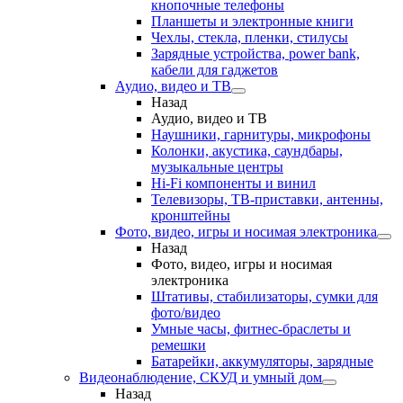
кнопочные телефоны
Планшеты и электронные книги
Чехлы, стекла, пленки, стилусы
Зарядные устройства, power bank,
кабели для гаджетов
Аудио, видео и ТВ
Назад
Аудио, видео и ТВ
Наушники, гарнитуры, микрофоны
Колонки, акустика, саундбары,
музыкальные центры
Hi-Fi компоненты и винил
Телевизоры, ТВ-приставки, антенны,
кронштейны
Фото, видео, игры и носимая электроника
Назад
Фото, видео, игры и носимая
электроника
Штативы, стабилизаторы, сумки для
фото/видео
Умные часы, фитнес-браслеты и
ремешки
Батарейки, аккумуляторы, зарядные
Видеонаблюдение, СКУД и умный дом
Назад