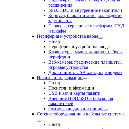
расширения
SSD, HDD и внутренние накопители
Корпуса, блоки питания, охлаждение,
термопасты
Серверы, серверные платформы, СХД
и шкафы
Периферия и устройства ввода
Назад
Периферия и устройства ввода
Клавиатуры, мыши, коврики, наборы
периферии
Веб-камеры, графические планшеты,
игровые устройства
Док-станции, USB-хабы, картридеры
Носители информации
Назад
Носители информации
USB Flash и карты памяти
Внешние HDD/SSD и боксы для
накопителей
Оптические диски и приводы
Сетевое оборудование и кабельные системы
Назад