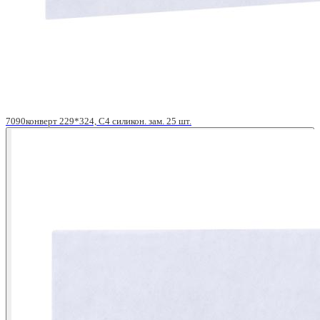
7090конверт 229*324, С4 силикон. зам. 25 шт.