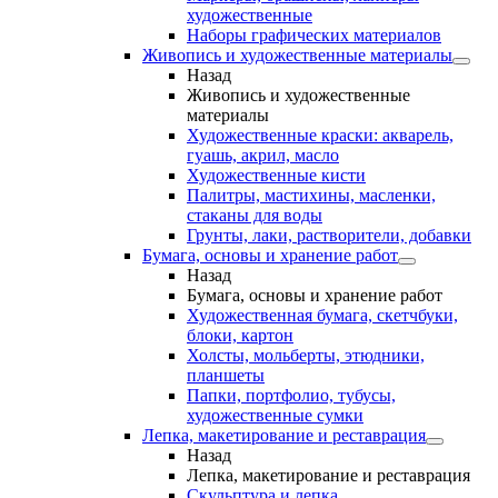
художественные
Наборы графических материалов
Живопись и художественные материалы
Назад
Живопись и художественные
материалы
Художественные краски: акварель,
гуашь, акрил, масло
Художественные кисти
Палитры, мастихины, масленки,
стаканы для воды
Грунты, лаки, растворители, добавки
Бумага, основы и хранение работ
Назад
Бумага, основы и хранение работ
Художественная бумага, скетчбуки,
блоки, картон
Холсты, мольберты, этюдники,
планшеты
Папки, портфолио, тубусы,
художественные сумки
Лепка, макетирование и реставрация
Назад
Лепка, макетирование и реставрация
Скульптура и лепка