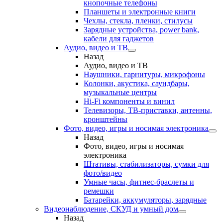
кнопочные телефоны
Планшеты и электронные книги
Чехлы, стекла, пленки, стилусы
Зарядные устройства, power bank,
кабели для гаджетов
Аудио, видео и ТВ
Назад
Аудио, видео и ТВ
Наушники, гарнитуры, микрофоны
Колонки, акустика, саундбары,
музыкальные центры
Hi-Fi компоненты и винил
Телевизоры, ТВ-приставки, антенны,
кронштейны
Фото, видео, игры и носимая электроника
Назад
Фото, видео, игры и носимая
электроника
Штативы, стабилизаторы, сумки для
фото/видео
Умные часы, фитнес-браслеты и
ремешки
Батарейки, аккумуляторы, зарядные
Видеонаблюдение, СКУД и умный дом
Назад