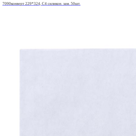
7090конверт 229*324, С4 силикон. зам. 50шт.