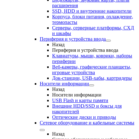
расширения
SSD, HDD и внутренние накопители
Корпуса, блоки питания, охлаждение,
термопасты
Серверы, серверные платформы, СХД
и шкафы
Периферия и устройства ввода
Назад
Периферия и устройства ввода
Клавиатуры, мыши, коврики, наборы
периферии
Веб-камеры, графические планшеты,
игровые устройства
Док-станции, USB-хабы, картридеры
Носители информации
Назад
Носители информации
USB Flash и карты памяти
Внешние HDD/SSD и боксы для
накопителей
Оптические диски и приводы
Сетевое оборудование и кабельные системы
Назад