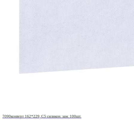
7090конверт 162*229, С5 силикон. зам. 100шт.