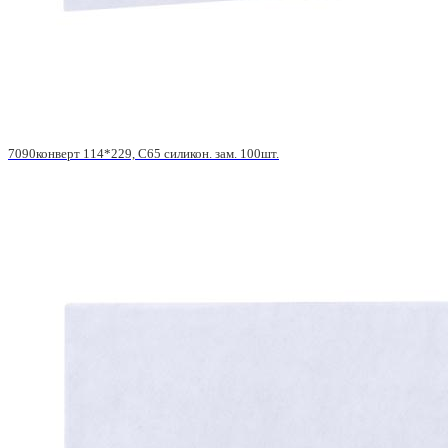
7090конверт 114*229, С65 силикон. зам. 100шт.