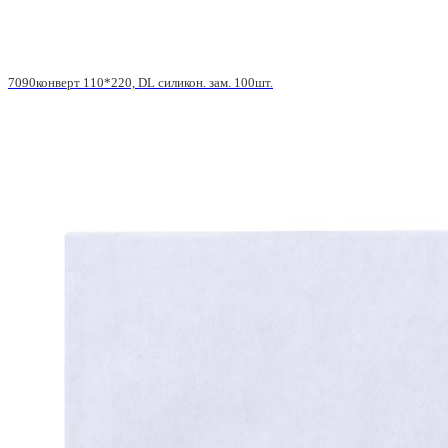
7090конверт 110*220, DL силикон. зам. 100шт.