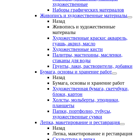
художественные
Наборы графических материалов
Живопись и художественные материалы
Назад
Живопись и художественные
материалы
Художественные краски: акварель,
гуашь, акрил, масло
Художественные кисти
Палитры, мастихины, масленки,
стаканы для воды
Грунты, лаки, растворители, добавки
Бумага, основы и хранение работ
Назад
Бумага, основы и хранение работ
Художественная бумага, скетчбуки,
блоки, картон
Холсты, мольберты, этюдники,
планшеты
Папки, портфолио, тубусы,
художественные сумки
Лепка, макетирование и реставрация
Назад
Лепка, макетирование и реставрация
Скульптура и лепка