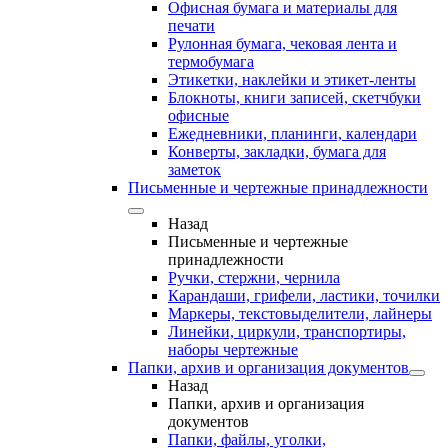
Офисная бумага и материалы для
печати
Рулонная бумага, чековая лента и
термобумага
Этикетки, наклейки и этикет-ленты
Блокноты, книги записей, скетчбуки
офисные
Ежедневники, планинги, календари
Конверты, закладки, бумага для
заметок
Письменные и чертежные принадлежности
Назад
Письменные и чертежные
принадлежности
Ручки, стержни, чернила
Карандаши, грифели, ластики, точилки
Маркеры, текстовыделители, лайнеры
Линейки, циркули, транспортиры,
наборы чертежные
Папки, архив и организация документов
Назад
Папки, архив и организация
документов
Папки, файлы, уголки,