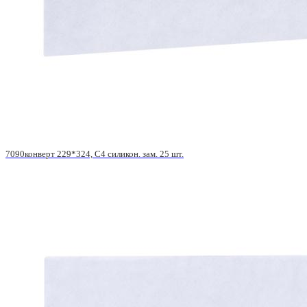
7090конверт 229*324, С4 силикон. зам. 25 шт.