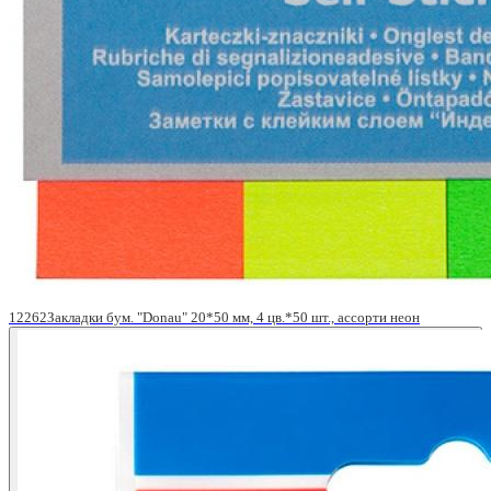
12262Закладки бум. "Donau" 20*50 мм, 4 цв.*50 шт., ассорти неон