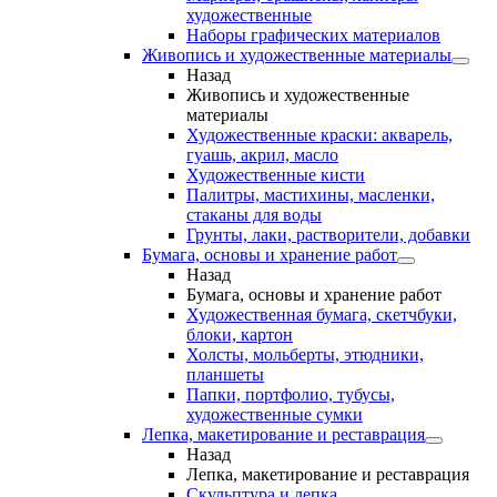
художественные
Наборы графических материалов
Живопись и художественные материалы
Назад
Живопись и художественные
материалы
Художественные краски: акварель,
гуашь, акрил, масло
Художественные кисти
Палитры, мастихины, масленки,
стаканы для воды
Грунты, лаки, растворители, добавки
Бумага, основы и хранение работ
Назад
Бумага, основы и хранение работ
Художественная бумага, скетчбуки,
блоки, картон
Холсты, мольберты, этюдники,
планшеты
Папки, портфолио, тубусы,
художественные сумки
Лепка, макетирование и реставрация
Назад
Лепка, макетирование и реставрация
Скульптура и лепка