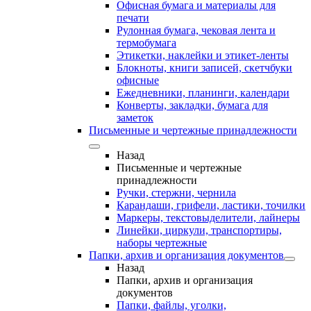
Офисная бумага и материалы для
печати
Рулонная бумага, чековая лента и
термобумага
Этикетки, наклейки и этикет-ленты
Блокноты, книги записей, скетчбуки
офисные
Ежедневники, планинги, календари
Конверты, закладки, бумага для
заметок
Письменные и чертежные принадлежности
Назад
Письменные и чертежные
принадлежности
Ручки, стержни, чернила
Карандаши, грифели, ластики, точилки
Маркеры, текстовыделители, лайнеры
Линейки, циркули, транспортиры,
наборы чертежные
Папки, архив и организация документов
Назад
Папки, архив и организация
документов
Папки, файлы, уголки,