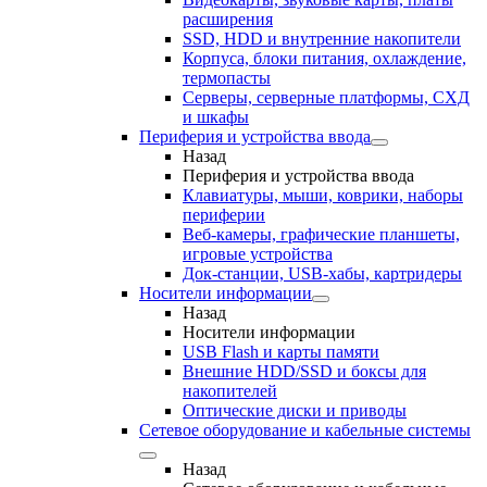
расширения
SSD, HDD и внутренние накопители
Корпуса, блоки питания, охлаждение,
термопасты
Серверы, серверные платформы, СХД
и шкафы
Периферия и устройства ввода
Назад
Периферия и устройства ввода
Клавиатуры, мыши, коврики, наборы
периферии
Веб-камеры, графические планшеты,
игровые устройства
Док-станции, USB-хабы, картридеры
Носители информации
Назад
Носители информации
USB Flash и карты памяти
Внешние HDD/SSD и боксы для
накопителей
Оптические диски и приводы
Сетевое оборудование и кабельные системы
Назад