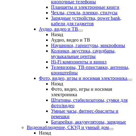
кнопочные телефоны
Планшеты и электронные книги
Чехлы, стекла, пленки, стилусы
Зарядные устройства, power bank,
кабели для гаджетов
Аудио, видео и ТВ
Назад
Аудио, видео и ТВ
Наушники, гарнитуры, микрофоны
Колонки, акустика, саундбары,
музыкальные центры
Hi-Fi компоненты и винил
Телевизоры, ТВ-приставки, антенны,
кронштейны
Фото, видео, игры и носимая электроника
Назад
Фото, видео, игры и носимая
электроника
Штативы, стабилизаторы, сумки для
фото/видео
Умные часы, фитнес-браслеты и
ремешки
Батарейки, аккумуляторы, зарядные
Видеонаблюдение, СКУД и умный дом
Назад