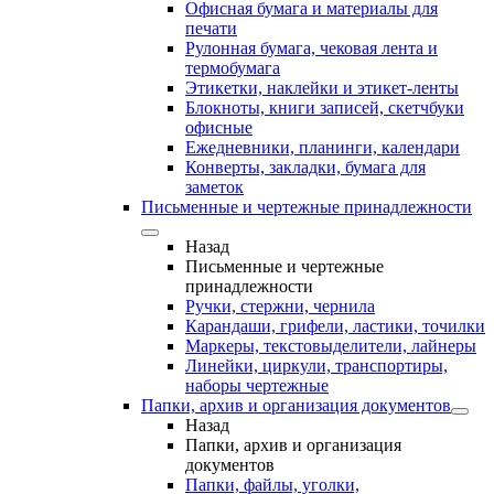
Офисная бумага и материалы для
печати
Рулонная бумага, чековая лента и
термобумага
Этикетки, наклейки и этикет-ленты
Блокноты, книги записей, скетчбуки
офисные
Ежедневники, планинги, календари
Конверты, закладки, бумага для
заметок
Письменные и чертежные принадлежности
Назад
Письменные и чертежные
принадлежности
Ручки, стержни, чернила
Карандаши, грифели, ластики, точилки
Маркеры, текстовыделители, лайнеры
Линейки, циркули, транспортиры,
наборы чертежные
Папки, архив и организация документов
Назад
Папки, архив и организация
документов
Папки, файлы, уголки,