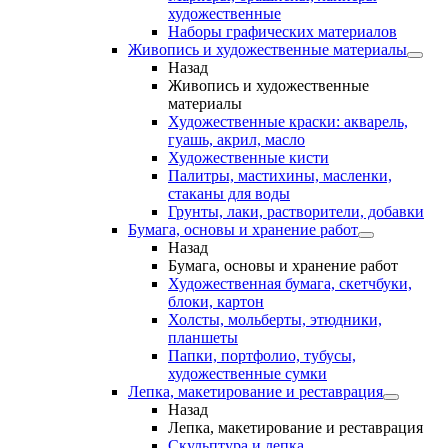
художественные
Наборы графических материалов
Живопись и художественные материалы
Назад
Живопись и художественные
материалы
Художественные краски: акварель,
гуашь, акрил, масло
Художественные кисти
Палитры, мастихины, масленки,
стаканы для воды
Грунты, лаки, растворители, добавки
Бумага, основы и хранение работ
Назад
Бумага, основы и хранение работ
Художественная бумага, скетчбуки,
блоки, картон
Холсты, мольберты, этюдники,
планшеты
Папки, портфолио, тубусы,
художественные сумки
Лепка, макетирование и реставрация
Назад
Лепка, макетирование и реставрация
Скульптура и лепка