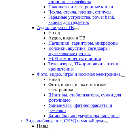
кнопочные телефоны
Планшеты и электронные книги
Чехлы, стекла, пленки, стилусы
Зарядные устройства, power bank,
кабели для гаджетов
Аудио, видео и ТВ
Назад
Аудио, видео и ТВ
Наушники, гарнитуры, микрофоны
Колонки, акустика, саундбары,
музыкальные центры
Hi-Fi компоненты и винил
Телевизоры, ТВ-приставки, антенны,
кронштейны
Фото, видео, игры и носимая электроника
Назад
Фото, видео, игры и носимая
электроника
Штативы, стабилизаторы, сумки для
фото/видео
Умные часы, фитнес-браслеты и
ремешки
Батарейки, аккумуляторы, зарядные
Видеонаблюдение, СКУД и умный дом
Назад