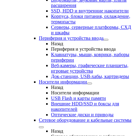
расширения
SSD, HDD и внутренние накопители
Корпуса, блоки питания, охлаждение,
термопасты
Серверы, серверные платформы, СХД
и шкафы
Периферия и устройства ввода
Назад
Периферия и устройства ввода
Клавиатуры, мыши, коврики, наборы
периферии
Веб-камеры, графические планшеты,
игровые устройства
Док-станции, USB-хабы, картридеры
Носители информации
Назад
Носители информации
USB Flash и карты памяти
Внешние HDD/SSD и боксы для
накопителей
Оптические диски и приводы
Сетевое оборудование и кабельные системы
Назад