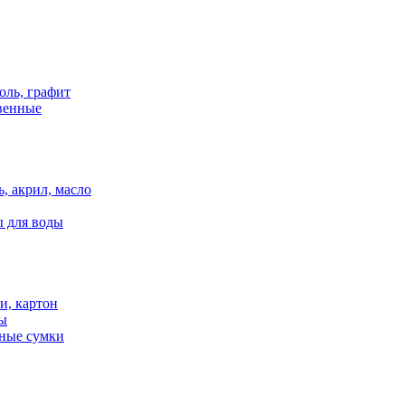
оль, графит
венные
, акрил, масло
ы для воды
и, картон
ты
нные сумки