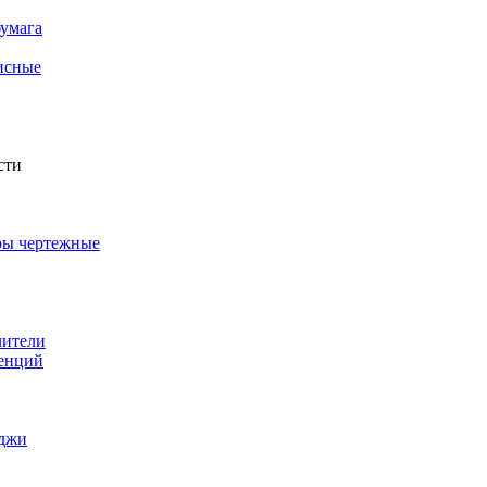
бумага
фисные
сти
ры чертежные
в
лители
ренций
йджи