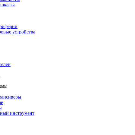
и шкафы
ериферии
ровые устройства
телей
темы
рансиверы
ne
ы
льный инструмент