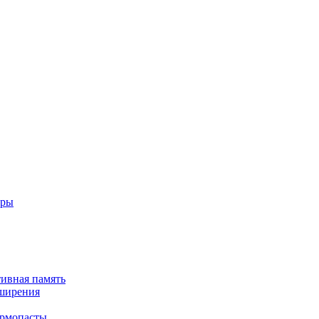
еры
тивная память
сширения
ермопасты