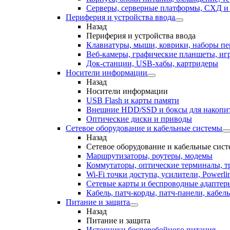
Серверы, серверные платформы, СХД 
Периферия и устройства ввода
Назад
Периферия и устройства ввода
Клавиатуры, мыши, коврики, наборы п
Веб-камеры, графические планшеты, иг
Док-станции, USB-хабы, картридеры
Носители информации
Назад
Носители информации
USB Flash и карты памяти
Внешние HDD/SSD и боксы для накопи
Оптические диски и приводы
Сетевое оборудование и кабельные системы
Назад
Сетевое оборудование и кабельные сис
Маршрутизаторы, роутеры, модемы
Коммутаторы, оптические терминалы, т
Wi-Fi точки доступа, усилители, Powerli
Сетевые карты и беспроводные адаптер
Кабель, патч-корды, патч-панели, кабе
Питание и защита
Назад
Питание и защита
Источники бесперебойного питания