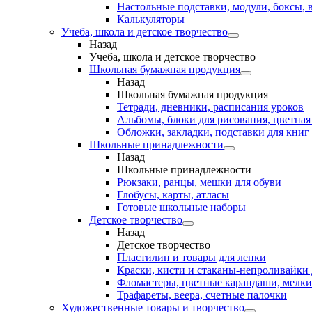
Настольные подставки, модули, боксы,
Калькуляторы
Учеба, школа и детское творчество
Назад
Учеба, школа и детское творчество
Школьная бумажная продукция
Назад
Школьная бумажная продукция
Тетради, дневники, расписания уроков
Альбомы, блоки для рисования, цветная
Обложки, закладки, подставки для книг
Школьные принадлежности
Назад
Школьные принадлежности
Рюкзаки, ранцы, мешки для обуви
Глобусы, карты, атласы
Готовые школьные наборы
Детское творчество
Назад
Детское творчество
Пластилин и товары для лепки
Краски, кисти и стаканы-непроливайки
Фломастеры, цветные карандаши, мелки
Трафареты, веера, счетные палочки
Художественные товары и творчество