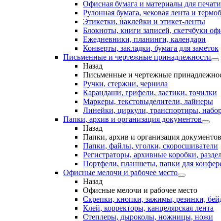
Офисная бумага и материалы для печати
Рулонная бумага, чековая лента и термо
Этикетки, наклейки и этикет-ленты
Блокноты, книги записей, скетчбуки о
Ежедневники, планинги, календари
Конверты, закладки, бумага для заметок
Письменные и чертежные принадлежности
Назад
Письменные и чертежные принадлежно
Ручки, стержни, чернила
Карандаши, грифели, ластики, точилки
Маркеры, текстовыделители, лайнеры
Линейки, циркули, транспортиры, набо
Папки, архив и организация документов
Назад
Папки, архив и организация документо
Папки, файлы, уголки, скоросшиватели
Регистраторы, архивные коробки, разде
Портфели, планшеты, папки для конфе
Офисные мелочи и рабочее место
Назад
Офисные мелочи и рабочее место
Скрепки, кнопки, зажимы, резинки, бе
Клей, корректоры, канцелярская лента
Степлеры, дыроколы, ножницы, ножи