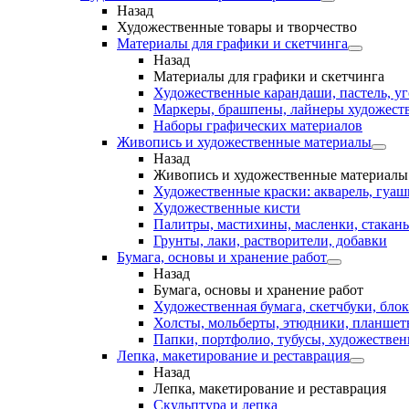
Назад
Художественные товары и творчество
Материалы для графики и скетчинга
Назад
Материалы для графики и скетчинга
Художественные карандаши, пастель, уг
Маркеры, брашпены, лайнеры художест
Наборы графических материалов
Живопись и художественные материалы
Назад
Живопись и художественные материалы
Художественные краски: акварель, гуашь
Художественные кисти
Палитры, мастихины, масленки, стакан
Грунты, лаки, растворители, добавки
Бумага, основы и хранение работ
Назад
Бумага, основы и хранение работ
Художественная бумага, скетчбуки, блок
Холсты, мольберты, этюдники, планше
Папки, портфолио, тубусы, художестве
Лепка, макетирование и реставрация
Назад
Лепка, макетирование и реставрация
Скульптура и лепка