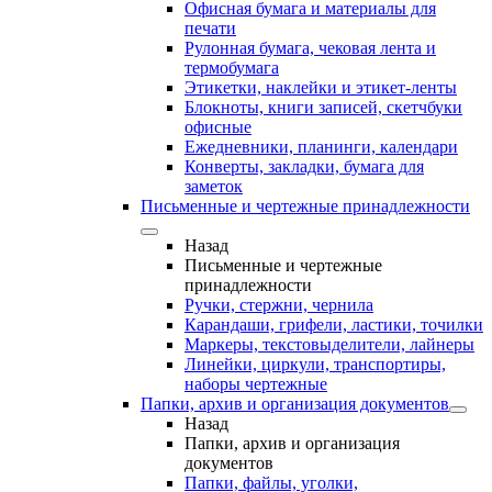
Офисная бумага и материалы для
печати
Рулонная бумага, чековая лента и
термобумага
Этикетки, наклейки и этикет-ленты
Блокноты, книги записей, скетчбуки
офисные
Ежедневники, планинги, календари
Конверты, закладки, бумага для
заметок
Письменные и чертежные принадлежности
Назад
Письменные и чертежные
принадлежности
Ручки, стержни, чернила
Карандаши, грифели, ластики, точилки
Маркеры, текстовыделители, лайнеры
Линейки, циркули, транспортиры,
наборы чертежные
Папки, архив и организация документов
Назад
Папки, архив и организация
документов
Папки, файлы, уголки,