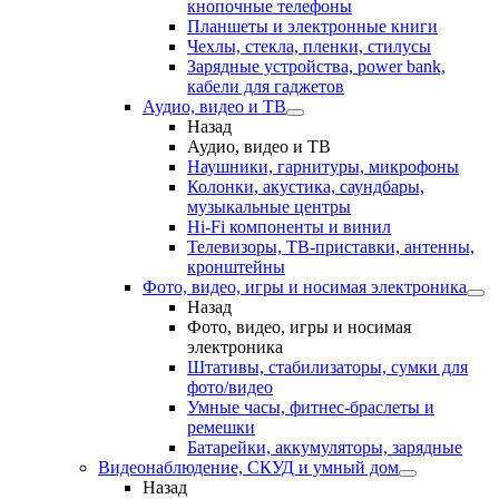
кнопочные телефоны
Планшеты и электронные книги
Чехлы, стекла, пленки, стилусы
Зарядные устройства, power bank,
кабели для гаджетов
Аудио, видео и ТВ
Назад
Аудио, видео и ТВ
Наушники, гарнитуры, микрофоны
Колонки, акустика, саундбары,
музыкальные центры
Hi-Fi компоненты и винил
Телевизоры, ТВ-приставки, антенны,
кронштейны
Фото, видео, игры и носимая электроника
Назад
Фото, видео, игры и носимая
электроника
Штативы, стабилизаторы, сумки для
фото/видео
Умные часы, фитнес-браслеты и
ремешки
Батарейки, аккумуляторы, зарядные
Видеонаблюдение, СКУД и умный дом
Назад