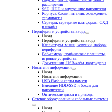
расширения
SSD, HDD и внутренние накопители
Корпуса, блоки питания, охлаждение,
термопасты
Серверы, серверные платформы, СХД
и шкафы
Периферия и устройства ввода
Назад
Периферия и устройства ввода
Клавиатуры, мыши, коврики, наборы
периферии
Веб-камеры, графические планшеты,
игровые устройства
Док-станции, USB-хабы, картридеры
Носители информации
Назад
Носители информации
USB Flash и карты памяти
Внешние HDD/SSD и боксы для
накопителей
Оптические диски и приводы
Сетевое оборудование и кабельные системы
Назад