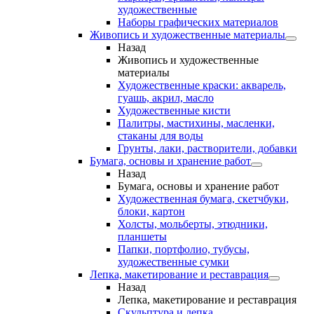
художественные
Наборы графических материалов
Живопись и художественные материалы
Назад
Живопись и художественные
материалы
Художественные краски: акварель,
гуашь, акрил, масло
Художественные кисти
Палитры, мастихины, масленки,
стаканы для воды
Грунты, лаки, растворители, добавки
Бумага, основы и хранение работ
Назад
Бумага, основы и хранение работ
Художественная бумага, скетчбуки,
блоки, картон
Холсты, мольберты, этюдники,
планшеты
Папки, портфолио, тубусы,
художественные сумки
Лепка, макетирование и реставрация
Назад
Лепка, макетирование и реставрация
Скульптура и лепка