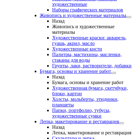
художественные
Наборы графических материалов
Живопись и художественные материалы
Назад
Живопись и художественные
материалы
Художественные краски: акварель,
гуашь, акрил, масло
Художественные кисти
Палитры, мастихины, масленки,
стаканы для воды
Грунты, лаки, растворители, добавки
Бумага, основы и хранение работ
Назад
Бумага, основы и хранение работ
Художественная бумага, скетчбуки,
блоки, картон
Холсты, мольберты, этюдники,
планшеты
Папки, портфолио, тубусы,
художественные сумки
Лепка, макетирование и реставрация
Назад
Лепка, макетирование и реставрация
Скульптура и лепка