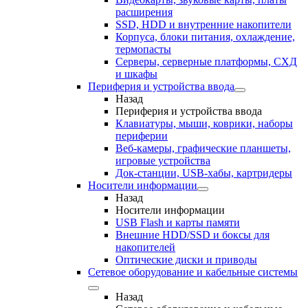
расширения
SSD, HDD и внутренние накопители
Корпуса, блоки питания, охлаждение,
термопасты
Серверы, серверные платформы, СХД
и шкафы
Периферия и устройства ввода
Назад
Периферия и устройства ввода
Клавиатуры, мыши, коврики, наборы
периферии
Веб-камеры, графические планшеты,
игровые устройства
Док-станции, USB-хабы, картридеры
Носители информации
Назад
Носители информации
USB Flash и карты памяти
Внешние HDD/SSD и боксы для
накопителей
Оптические диски и приводы
Сетевое оборудование и кабельные системы
Назад