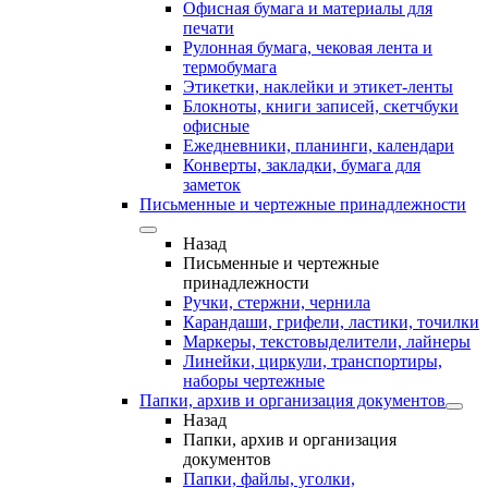
Офисная бумага и материалы для
печати
Рулонная бумага, чековая лента и
термобумага
Этикетки, наклейки и этикет-ленты
Блокноты, книги записей, скетчбуки
офисные
Ежедневники, планинги, календари
Конверты, закладки, бумага для
заметок
Письменные и чертежные принадлежности
Назад
Письменные и чертежные
принадлежности
Ручки, стержни, чернила
Карандаши, грифели, ластики, точилки
Маркеры, текстовыделители, лайнеры
Линейки, циркули, транспортиры,
наборы чертежные
Папки, архив и организация документов
Назад
Папки, архив и организация
документов
Папки, файлы, уголки,