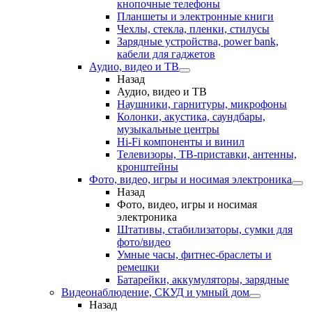
кнопочные телефоны
Планшеты и электронные книги
Чехлы, стекла, пленки, стилусы
Зарядные устройства, power bank,
кабели для гаджетов
Аудио, видео и ТВ
Назад
Аудио, видео и ТВ
Наушники, гарнитуры, микрофоны
Колонки, акустика, саундбары,
музыкальные центры
Hi-Fi компоненты и винил
Телевизоры, ТВ-приставки, антенны,
кронштейны
Фото, видео, игры и носимая электроника
Назад
Фото, видео, игры и носимая
электроника
Штативы, стабилизаторы, сумки для
фото/видео
Умные часы, фитнес-браслеты и
ремешки
Батарейки, аккумуляторы, зарядные
Видеонаблюдение, СКУД и умный дом
Назад