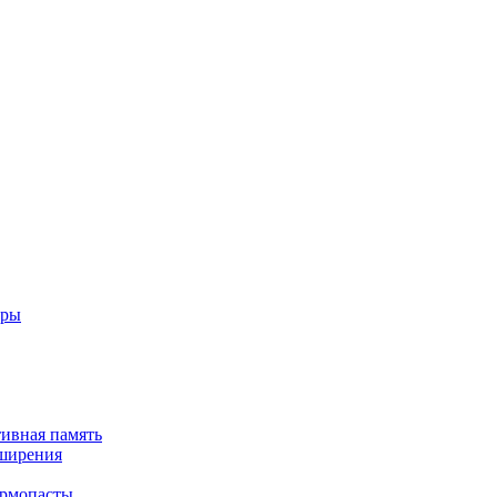
еры
тивная память
сширения
ермопасты