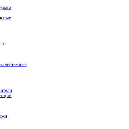
бумага
фисные
сти
ры чертежные
в
лители
ренций
йджи