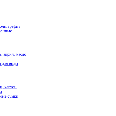
оль, графит
венные
, акрил, масло
ы для воды
и, картон
ты
нные сумки