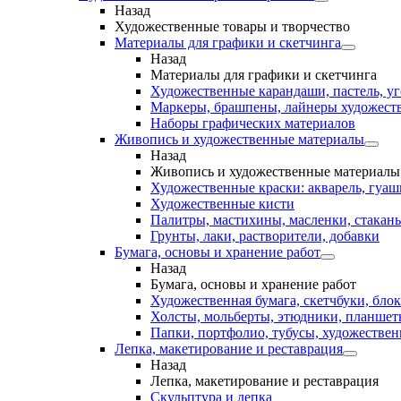
Назад
Художественные товары и творчество
Материалы для графики и скетчинга
Назад
Материалы для графики и скетчинга
Художественные карандаши, пастель, уг
Маркеры, брашпены, лайнеры художест
Наборы графических материалов
Живопись и художественные материалы
Назад
Живопись и художественные материалы
Художественные краски: акварель, гуашь
Художественные кисти
Палитры, мастихины, масленки, стакан
Грунты, лаки, растворители, добавки
Бумага, основы и хранение работ
Назад
Бумага, основы и хранение работ
Художественная бумага, скетчбуки, блок
Холсты, мольберты, этюдники, планше
Папки, портфолио, тубусы, художестве
Лепка, макетирование и реставрация
Назад
Лепка, макетирование и реставрация
Скульптура и лепка