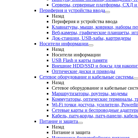
Серверы, серверные платформы, СХД 
Периферия и устройства ввода
Назад
Периферия и устройства ввода
Клавиатуры, мыши, коврики, наборы п
Веб-камеры, графические планшеты, иг
Док-станции, USB-хабы, картридеры
Носители информации
Назад
Носители информации
USB Flash и карты памяти
Внешние HDD/SSD и боксы для накопи
Оптические диски и приводы
Сетевое оборудование и кабельные системы
Назад
Сетевое оборудование и кабельные сис
Маршрутизаторы, роутеры, модемы
Коммутаторы, оптические терминалы, т
Wi-Fi точки доступа, усилители, Powerli
Сетевые карты и беспроводные адаптер
Кабель, патч-корды, патч-панели, кабе
Питание и защита
Назад
Питание и защита
Источники бесперебойного питания