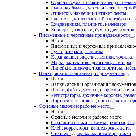
Офисная бумага и материалы для печати
Рулонная бумага, чековая лента и термо
Этикетки, наклейки и этикет-ленты
Блокноты, книги записей, скетчбуки о
Ежедневники, планинги, календари
Конверты, закладки, бумага для заметок
Письменные и чертежные принадлежности
Назад
Письменные и чертежные принадлежно
Ручки, стержни, чернила
Карандаши, грифели, ластики, точилки
Маркеры, текстовыделители, лайнеры
Линейки, циркули, транспортиры, набо
Папки, архив и организация документов
Назад
Папки, архив и организация документо
Папки, файлы, уголки, скоросшиватели
Регистраторы, архивные коробки, разде
Портфели, планшеты, папки для конфе
Офисные мелочи и рабочее место
Назад
Офисные мелочи и рабочее место
Скрепки, кнопки, зажимы, резинки, бе
Клей, корректоры, канцелярская лента
Степлеры, дыроколы, ножницы, ножи