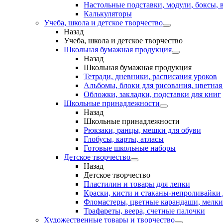
Настольные подставки, модули, боксы,
Калькуляторы
Учеба, школа и детское творчество
Назад
Учеба, школа и детское творчество
Школьная бумажная продукция
Назад
Школьная бумажная продукция
Тетради, дневники, расписания уроков
Альбомы, блоки для рисования, цветная
Обложки, закладки, подставки для книг
Школьные принадлежности
Назад
Школьные принадлежности
Рюкзаки, ранцы, мешки для обуви
Глобусы, карты, атласы
Готовые школьные наборы
Детское творчество
Назад
Детское творчество
Пластилин и товары для лепки
Краски, кисти и стаканы-непроливайки
Фломастеры, цветные карандаши, мелки
Трафареты, веера, счетные палочки
Художественные товары и творчество