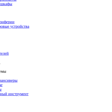
и шкафы
ериферии
ровые устройства
телей
темы
рансиверы
ne
ы
льный инструмент