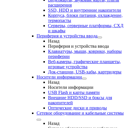
расширения
SSD, HDD и внутренние накопители
Корпуса, блоки питания, охлаждение,
термопасты
Серверы, серверные платформы, СХД
и шкафы
Периферия и устройства ввода
Назад
Периферия и устройства ввода
Клавиатуры, мыши, коврики, наборы
периферии
Веб-камеры, графические планшеты,
игровые устройства
Док-станции, USB-хабы, картридеры
Носители информации
Назад
Носители информации
USB Flash и карты памяти
Внешние HDD/SSD и боксы для
накопителей
Оптические диски и приводы
Сетевое оборудование и кабельные системы
Назад