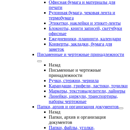
Офисная бумага и материалы для
печати
Рулонная бумага, чековая лента и
термобумага
Этикетки, наклейки и этикет-ленты
Блокноты, книги записей, скетчбуки
офисные
Ежедневники, планинги, календари
Конверты, закладки, бумага для
заметок
Письменные и чертежные принадлежности
Назад
Письменные и чертежные
принадлежности
Ручки, стержни, чернила
Карандаши, грифели, ластики, точилки
Маркеры, текстовыделители, лайнеры
Линейки, циркули, транспортиры,
наборы чертежные
Папки, архив и организация документов
Назад
Папки, архив и организация
документов
Папки, файлы, уголки,