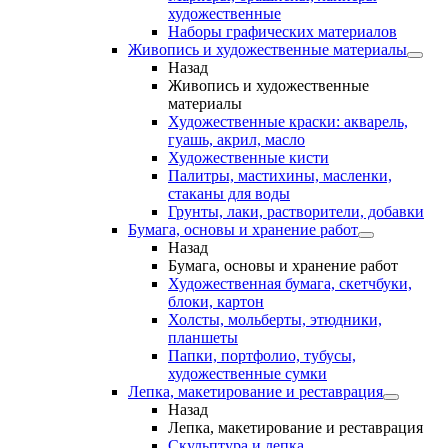
художественные
Наборы графических материалов
Живопись и художественные материалы
Назад
Живопись и художественные
материалы
Художественные краски: акварель,
гуашь, акрил, масло
Художественные кисти
Палитры, мастихины, масленки,
стаканы для воды
Грунты, лаки, растворители, добавки
Бумага, основы и хранение работ
Назад
Бумага, основы и хранение работ
Художественная бумага, скетчбуки,
блоки, картон
Холсты, мольберты, этюдники,
планшеты
Папки, портфолио, тубусы,
художественные сумки
Лепка, макетирование и реставрация
Назад
Лепка, макетирование и реставрация
Скульптура и лепка