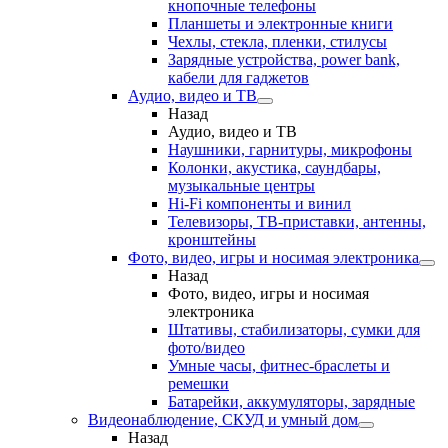
кнопочные телефоны
Планшеты и электронные книги
Чехлы, стекла, пленки, стилусы
Зарядные устройства, power bank,
кабели для гаджетов
Аудио, видео и ТВ
Назад
Аудио, видео и ТВ
Наушники, гарнитуры, микрофоны
Колонки, акустика, саундбары,
музыкальные центры
Hi-Fi компоненты и винил
Телевизоры, ТВ-приставки, антенны,
кронштейны
Фото, видео, игры и носимая электроника
Назад
Фото, видео, игры и носимая
электроника
Штативы, стабилизаторы, сумки для
фото/видео
Умные часы, фитнес-браслеты и
ремешки
Батарейки, аккумуляторы, зарядные
Видеонаблюдение, СКУД и умный дом
Назад