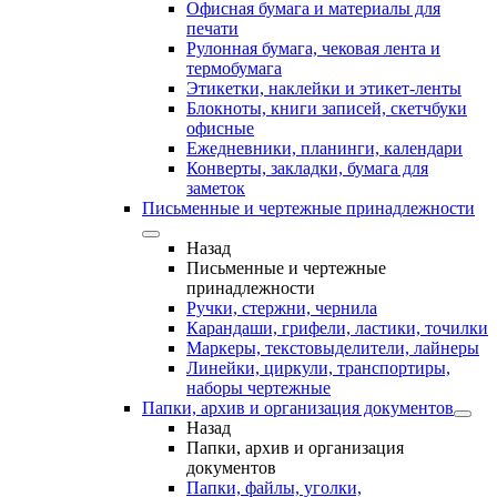
Офисная бумага и материалы для
печати
Рулонная бумага, чековая лента и
термобумага
Этикетки, наклейки и этикет-ленты
Блокноты, книги записей, скетчбуки
офисные
Ежедневники, планинги, календари
Конверты, закладки, бумага для
заметок
Письменные и чертежные принадлежности
Назад
Письменные и чертежные
принадлежности
Ручки, стержни, чернила
Карандаши, грифели, ластики, точилки
Маркеры, текстовыделители, лайнеры
Линейки, циркули, транспортиры,
наборы чертежные
Папки, архив и организация документов
Назад
Папки, архив и организация
документов
Папки, файлы, уголки,