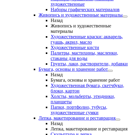
художественные
Наборы графических материалов
Живопись и художественные материалы
Назад
Живопись и художественные
материалы
Художественные краски: акварель,
гуашь, акрил, масло
Художественные кисти
Палитры, мастихины, масленки,
стаканы для воды
Грунты, лаки, растворители, добавки
Бумага, основы и хранение работ
Назад
Бумага, основы и хранение работ
Художественная бумага, скетчбуки,
блоки, картон
Холсты, мольберты, этюдники,
планшеты
Папки, портфолио, тубусы,
художественные сумки
Лепка, макетирование и реставрация
Назад
Лепка, макетирование и реставрация
Скульптура и лепка