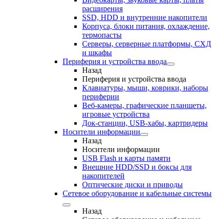
расширения
SSD, HDD и внутренние накопители
Корпуса, блоки питания, охлаждение,
термопасты
Серверы, серверные платформы, СХД
и шкафы
Периферия и устройства ввода
Назад
Периферия и устройства ввода
Клавиатуры, мыши, коврики, наборы
периферии
Веб-камеры, графические планшеты,
игровые устройства
Док-станции, USB-хабы, картридеры
Носители информации
Назад
Носители информации
USB Flash и карты памяти
Внешние HDD/SSD и боксы для
накопителей
Оптические диски и приводы
Сетевое оборудование и кабельные системы
Назад