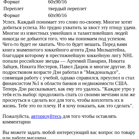
Формат
60x90/16
Переплет
твердый переплет
Формат
60x90/16
Успех. Каждый понимает это слово по-своему. Многие хотят
добиться успеха. Но трудно ухватить за хвост эту птицу удачи.
Многие из известных умнейших и талантливейших людей
никогда не добьются того, что мы понимаем под успехом.
Чего-то будет не хватать. Что-то будет мешать. Перед вами
книга знаменитого хоккейного агента Дэна Мильштейна,
благодаря которому в престижнейшую хоккейную лигу NHL
попали российские звезды — Артемий Панарин, Никита
Зайцев, Никита Нестеров, Павел Дацюк и многие другие. В
подростковом возрасте Дэн работал в "Макдональдсе",
совмещая работу с учебой, однако справился, преуспел и стал
финансистом №1 в области банков и недвижимости США.
Теперь Дэн рассказывает, как ему это удалось. "Каждое утро у
тебя есть выбор: продолжить спать со своими мечтами или же
проснуться и сделать все для того, чтобы воплотить их в
жизнь. Тебе это по плечу. И я хочу показать, как это сделать".
Пожалуйста,
авторизуйтесь
для того чтобы оставлять
комментарии
Вы можете задать любой интересующий вас вопрос по товару
или работе магазина.