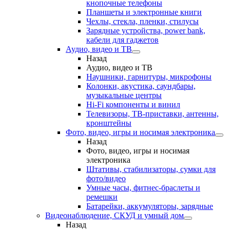
кнопочные телефоны
Планшеты и электронные книги
Чехлы, стекла, пленки, стилусы
Зарядные устройства, power bank,
кабели для гаджетов
Аудио, видео и ТВ
Назад
Аудио, видео и ТВ
Наушники, гарнитуры, микрофоны
Колонки, акустика, саундбары,
музыкальные центры
Hi-Fi компоненты и винил
Телевизоры, ТВ-приставки, антенны,
кронштейны
Фото, видео, игры и носимая электроника
Назад
Фото, видео, игры и носимая
электроника
Штативы, стабилизаторы, сумки для
фото/видео
Умные часы, фитнес-браслеты и
ремешки
Батарейки, аккумуляторы, зарядные
Видеонаблюдение, СКУД и умный дом
Назад