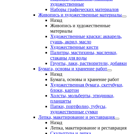
художественные
Наборы графических материалов
Живопись и художественные материалы
Назад
Живопись и художественные
материалы
Художественные краски: акварель,
гуашь, акрил, масло
Художественные кисти
Палитры, мастихины, масленки,
стаканы для воды
Грунты, лаки, растворители, добавки
Бумага, основы и хранение работ
Назад
Бумага, основы и хранение работ
Художественная бумага, скетчбуки,
блоки, картон
Холсты, мольберты, этюдники,
планшеты
Папки, портфолио, тубусы,
художественные сумки
Лепка, макетирование и реставрация
Назад
Лепка, макетирование и реставрация
Скульптура и лепка