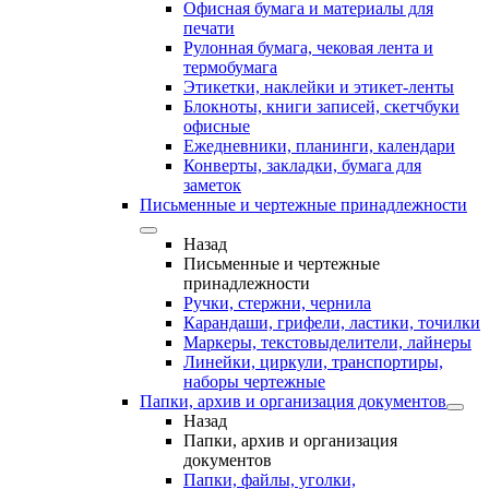
Офисная бумага и материалы для
печати
Рулонная бумага, чековая лента и
термобумага
Этикетки, наклейки и этикет-ленты
Блокноты, книги записей, скетчбуки
офисные
Ежедневники, планинги, календари
Конверты, закладки, бумага для
заметок
Письменные и чертежные принадлежности
Назад
Письменные и чертежные
принадлежности
Ручки, стержни, чернила
Карандаши, грифели, ластики, точилки
Маркеры, текстовыделители, лайнеры
Линейки, циркули, транспортиры,
наборы чертежные
Папки, архив и организация документов
Назад
Папки, архив и организация
документов
Папки, файлы, уголки,