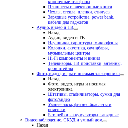
кнопочные телефоны
Планшеты и электронные книги
Чехлы, стекла, пленки, стилусы
Зарядные устройства, power bank,
кабели для гаджетов
Аудио, видео и ТВ
Назад
Аудио, видео и ТВ
Наушники, гарнитуры, микрофоны
Колонки, акустика, саундбары,
музыкальные центры
Hi-Fi компоненты и винил
Телевизоры, ТВ-приставки, антенны,
кронштейны
Фото, видео, игры и носимая электроника
Назад
Фото, видео, игры и носимая
электроника
Штативы, стабилизаторы, сумки для
фото/видео
Умные часы, фитнес-браслеты и
ремешки
Батарейки, аккумуляторы, зарядные
Видеонаблюдение, СКУД и умный дом
Назад