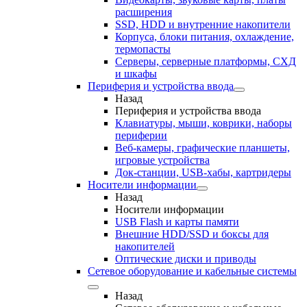
расширения
SSD, HDD и внутренние накопители
Корпуса, блоки питания, охлаждение,
термопасты
Серверы, серверные платформы, СХД
и шкафы
Периферия и устройства ввода
Назад
Периферия и устройства ввода
Клавиатуры, мыши, коврики, наборы
периферии
Веб-камеры, графические планшеты,
игровые устройства
Док-станции, USB-хабы, картридеры
Носители информации
Назад
Носители информации
USB Flash и карты памяти
Внешние HDD/SSD и боксы для
накопителей
Оптические диски и приводы
Сетевое оборудование и кабельные системы
Назад