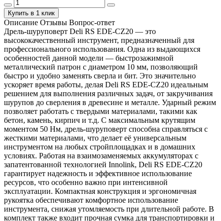
Купить в 1 клик
Описание
Отзывы
Вопрос-ответ
Дрель-шуруповерт Deli RS EDE-CZ20 — это
высококачественный инструмент, предназначенный для
профессионального использования. Одна из выдающихся
особенностей данной модели — быстрозажимной
металлический патрон с диаметром 10 мм, позволяющий
быстро и удобно заменять сверла и бит. Это значительно
ускоряет время работы, делая Deli RS EDE-CZ20 идеальным
решением для выполнения различных задач, от закручивания
шурупов до сверления в древесине и металле. Ударный режим
позволяет работать с твердыми материалами, такими как
бетон, камень, кирпич и т.д. С максимальным крутящим
моментом 50 Нм, дрель-шуруповерт способна справляться с
жесткими материалами, что делает её универсальным
инструментом на любых стройплощадках и в домашних
условиях. Работая на взаимозаменяемых аккумуляторах с
запатентованной технологией Innolink, Deli RS EDE-CZ20
гарантирует надежность и эффективное использование
ресурсов, что особенно важно при интенсивной
эксплуатации. Компактная конструкция и эргономичная
рукоятка обеспечивают комфортное использование
инструмента, снижая утомляемость при длительной работе. В
комплект также входит прочная сумка для транспортировки и