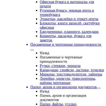
Офисная бумага и материалы для
печати
Рулонная бумага, чековая лента и
термобумага
Этикетки, наклейки и этикет-ленты
Блокноты, книги записей, скетчбуки
офисные
Ежедневники, планинги, календари
Конверты, закладки, бумага для
заметок
Письменные и чертежные принадлежности
Назад
Письменные и чертежные
принадлежности
Ручки, стержни, чернила
Карандаши, грифели, ластики, точилки
Маркеры, текстовыделители, лайнеры
Линейки, циркули, транспортиры,
наборы чертежные
Папки, архив и организация документов
Назад
Папки, архив и организация
документов
Папки, файлы, уголки,