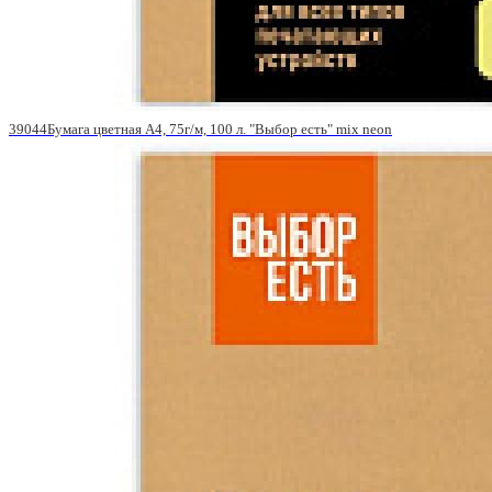
39044Бумага цветная A4, 75г/м, 100 л. "Выбор есть" mix neon