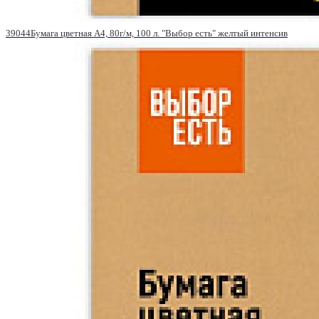
39044Бумага цветная A4, 80г/м, 100 л. "Выбор есть" желтый интенсив