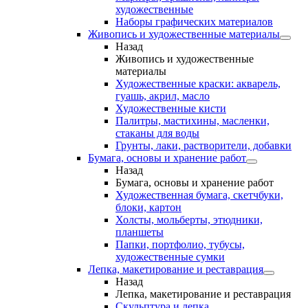
художественные
Наборы графических материалов
Живопись и художественные материалы
Назад
Живопись и художественные
материалы
Художественные краски: акварель,
гуашь, акрил, масло
Художественные кисти
Палитры, мастихины, масленки,
стаканы для воды
Грунты, лаки, растворители, добавки
Бумага, основы и хранение работ
Назад
Бумага, основы и хранение работ
Художественная бумага, скетчбуки,
блоки, картон
Холсты, мольберты, этюдники,
планшеты
Папки, портфолио, тубусы,
художественные сумки
Лепка, макетирование и реставрация
Назад
Лепка, макетирование и реставрация
Скульптура и лепка