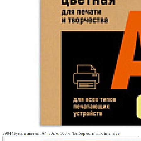
39044Бумага цветная A4, 80г/м, 100 л. "Выбор есть" mix intensive