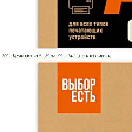
39044Бумага цветная A4, 80г/м, 100 л. "Выбор есть" mix пастель