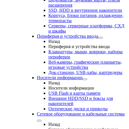
расширения
SSD, HDD и внутренние накопители
Корпуса, блоки питания, охлаждение,
термопасты
Серверы, серверные платформы, СХД
и шкафы
Периферия и устройства ввода
Назад
Периферия и устройства ввода
Клавиатуры, мыши, коврики, наборы
периферии
Веб-камеры, графические планшеты,
игровые устройства
Док-станции, USB-хабы, картридеры
Носители информации
Назад
Носители информации
USB Flash и карты памяти
Внешние HDD/SSD и боксы для
накопителей
Оптические диски и приводы
Сетевое оборудование и кабельные системы
Назад